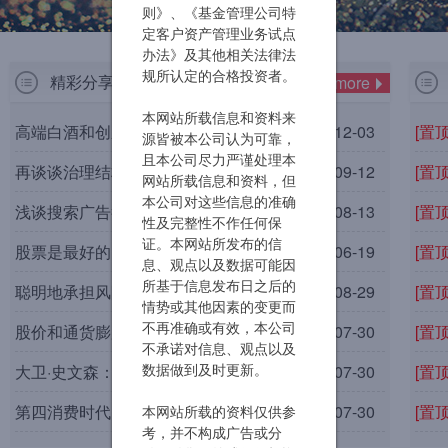
则》、《基金管理公司特
定客户资产管理业务试点
办法》及其他相关法律法
规所认定的合格投资者。
精彩分享
more
本网站所载信息和资料来
高端白酒和创新药：“两全其美”的好生意
2019-12-03
[置顶
源皆被本公司认为可靠，
且本公司尽力严谨处理本
再谈谈治理结构
2019-09-12
[置顶
网站所载信息和资料，但
本公司对这些信息的准确
浅谈搜索广告行业
2019-08-13
[置顶
性及完整性不作任何保
证。本网站所发布的信
股票是最好的资产
2019-06-19
[置顶
息、观点以及数据可能因
所基于信息发布日之后的
聪明地承担风险
2018-08-29
[置顶
情势或其他因素的变更而
不再准确或有效，本公司
股价和通货膨胀的关系
2018-07-30
[置顶
不承诺对信息、观点以及
数据做到及时更新。
大卫·史文森：为什么机构投资者需要警惕杠杆？
2018-07-30
[置顶
第四消费时代
2018-07-30
[置顶
本网站所载的资料仅供参
考，并不构成广告或分