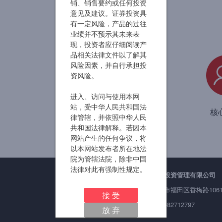
自然垄断、心智垄断与寡头的提价是长牛诞生的沃土
2018-07-30
[置顶
销、销售要约或任何投资
意见及建议。证券投资具
水晶苍蝇拍：我的投资体系
2018-07-30
[置顶
有一定风险，产品的过往
业绩并不预示其未来表
价值核心原则：增长和投入资本回报率
2018-07-30
现，投资者应仔细阅读产
品相关法律文件以了解其
一只基金产品的脆弱性和反脆弱性
2018-07-30
风险因素，并自行承担投
资风险。
也谈谈电商和物流行业
2018-01-12
进入、访问与使用本网
万利富达董事长胡伟涛： 选择长命公司赚有把握的钱
2017-12-19
站，受中华人民共和国法
发展历程
核
律管辖，并依照中华人民
成长股投资的爱与杀
2017-11-30
共和国法律解释。若因本
网站产生的任何争议，将
芒格：如果你买到一个伟大的公司，你坐那待着就行了！
2017-11-28
胡伟
以本网站发布者所在地法
院为管辖法院，除非中国
为何股市暴跌的时候 你该保持淡定?
2017-11-28
最新
法律对此有强制性规定。
深圳市万利富达投资管理有限公司
本公司应当具有法律法规
规定的其它有关免责规定
办公地址：深圳市福田区香梅路106
接 受
项下所有的一切权利，本
联系方式：0755-82712797
放 弃
公司没有主张或迟延主张
该等权利并不应当被视为